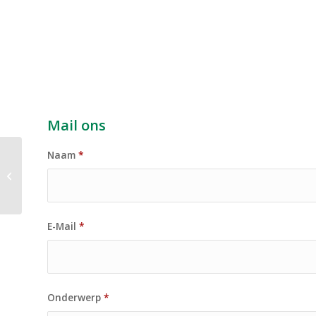
Mail ons
Naam
*
Gevelwerkzaamheden
VVe De Eendracht
E-Mail
*
Onderwerp
*